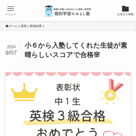
メニュー
お役立ち情報
ホーム
英検
英検結果
小６から入塾してくれた生徒が素
2024
9/07
晴らしいスコアで合格🌸