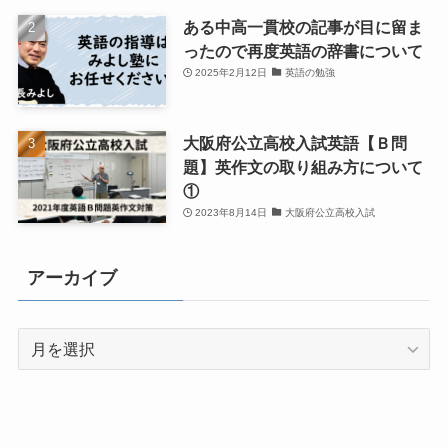
ある中高一貫校の記事が目に留ま
ったので再度英語の辞書について
2025年2月12日
英語の勉強
大阪府公立高校入試英語【Ｂ問
題】英作文の取り組み方について
①
2023年8月14日
大阪府公立高校入試
アーカイブ
ア
ー
カ
イ
ブ