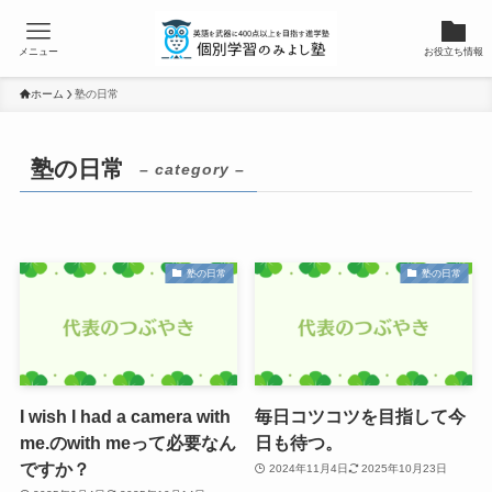
メニュー
お役立ち情報
ホーム
塾の日常
塾の日常
– category –
塾の日常
塾の日常
I wish I had a camera with
毎日コツコツを目指して今
me.のwith meって必要なん
日も待つ。
ですか？
2024年11月4日
2025年10月23日